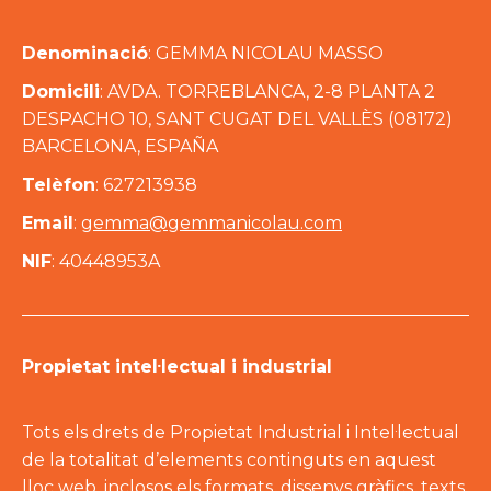
Denominació
: GEMMA NICOLAU MASSO
Domicili
: AVDA. TORREBLANCA, 2-8 PLANTA 2
DESPACHO 10, SANT CUGAT DEL VALLÈS (08172)
BARCELONA, ESPAÑA
Telèfon
: 627213938
Email
:
gemma@gemmanicolau.com
NIF
: 40448953A
Propietat intel·lectual i industrial
Tots els drets de Propietat Industrial i Intel·lectual
de la totalitat d’elements continguts en aquest
lloc web, inclosos els formats, dissenys gràfics, texts,